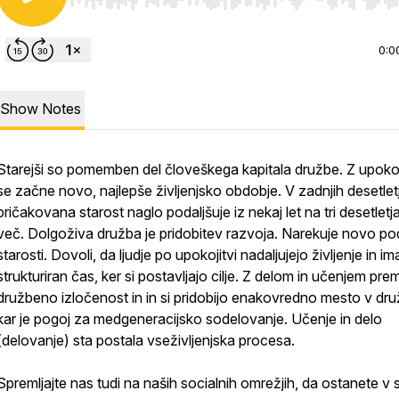
Use Left/Right to seek, Home/End to jump to start o
0:0
Show Notes
Starejši so pomemben del človeškega kapitala družbe. Z upokoj
se začne novo, najlepše življenjsko obdobje. V zadnjih desetletj
pričakovana starost naglo podaljšuje iz nekaj let na tri desetletja
več. Dolgoživa družba je pridobitev razvoja. Narekuje novo p
starosti. Dovoli, da ljudje po upokojitvi nadaljujejo življenje in im
strukturiran čas, ker si postavljajo cilje. Z delom in učenjem pr
družbeno izločenost in in si pridobijo enakovredno mesto v dru
kar je pogoj za medgeneracijsko sodelovanje. Učenje in delo
(delovanje) sta postala vseživljenjska procesa.
Spremljajte nas tudi na naših socialnih omrežjih, da ostanete v s