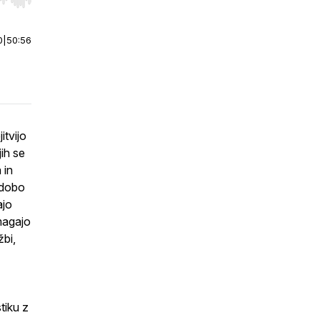
r end. Hold shift to jump forward or backward.
0
|
50:56
itvijo
ih se
 in
odobo
ajo
emagajo
žbi,
tiku z