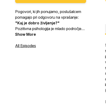
Pogovori, ki jih ponujamo, poslušalcem
pomagajo pri odgovoru na vprašanje:
"Kaj je dobro življenje?"
Pozitivna psihologija je mlado področje
psihologije, ki v središče postavlja
Show More
pozitivne in svetle plati človekove
osebnosti.
All Episodes
Če hočete nekaj spremeniti, morate
za to nekaj narediti. Preprosto.