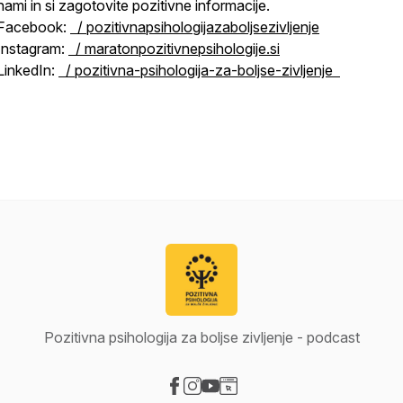
nami in si zagotovite pozitivne informacije.
Facebook:
/ pozitivnapsihologijazaboljsezivljenje
Instagram:
/ maratonpozitivnepsihologije.si
LinkedIn:
/ pozitivna-psihologija-za-boljse-zivljenje
Pozitivna psihologija za boljse zivljenje - podcast